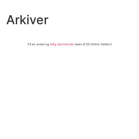
Videre
til
Arkiver
indhold
Få en enkel og
billig hjemmeside
lavet af Dit Online Visitkort